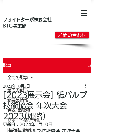
フォイトターボ株式会社
BTG事業部
お問い合わせ
記事
全ての記事
2023年10月3日
全ての記事
[2023展示会] 紙パルプ
新製品情報
技術協会 年次大会
発表･出版物
2023(姫路)
サポート終了情報
更新日：
2024年1月10日
販売終了情報
今年も紙パルプ技術協会 年次大会