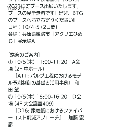
2023にてブース出展いたします。
Webサイト
ブースの見学無料です!  是非、BTG
のブースへお立ち寄りください!!
日程：10/4･5 (2日間)
会場：兵庫県姫路市「アクリエひめ
じ」展示場A
[講演のご案内]
① 10/5(木) 11:00-11:20　A会
場 (2F 中ホール)
　『A11: パルプ工程におけるモデ
ル予測制御の基礎と活用事例』 和
田 望
② 10/5(木) 16:00-16:20　Ｄ会
場 (4F 大会議室409)
　『D16: 家庭紙におけるファイバ
ーコスト削減アプローチ』　加藤 宏
彦