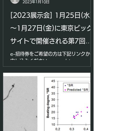
2023年1月10日
[2023展示会] 1月25日(水)
～1月27日(金)に東京ビッグ
サイトで開催される第7回
IoT/AI/FAによる製造革新展
e-招待券をご希望の方は下記リンクから
申し込みください。 www.btg-
「スマート工場EXPO」に出
japan.com/smartfactoryexpo
展します