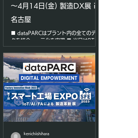
～4月14日(金) 製造DX展 in
名古屋
■ dataPARCはプラント内の全てのデー
タを統合・一元化を実現 ■ 当日はBTG
ブース内にてdataPARC操作デモを実施
します ■ dataPARCの優れた操作性や多
彩なデータ分析機能をご体験ください...
kenichiishihara