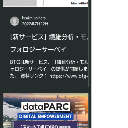
kenichiishihara
2022年7月22日
[新サービス] 繊維分析・モル
フォロジーサーベイ
BTGは新サービス、「繊維分析・モルフ
ォロジーサーベイ」の提供が開始しまし
た。 資料リンク： https://www.btg-
japan.com/_files/ugd/c4371f_6a766
94eb32f4ca7a1c4a60a2caf479c.pd
f