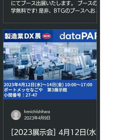
にてブース出展いたします。 ブースの見
学無料です! 是非、BTGのブースへお立
ち寄りください!! 日程：10/4･5 (2日間)
会場：兵庫県姫路市「アクリエひめじ」
展示場A [講演のご案内] ① 10/5(木)...
kenichiishihara
2023年4月9日
[2023展示会] 4月12日(水)