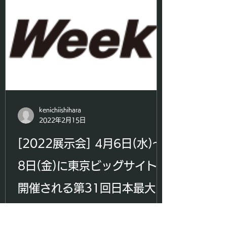
kenichiishihara
2022年2月15日
[2022展示会] 4月6日(水)～
8日(金)に東京ビッグサイトで
開催される第31回日本最大の
IT展示会「Japan IT Week」
BTG Japanは、4月6日(水)～8日(金)に
東京ビッグサイトで開催される第31回日