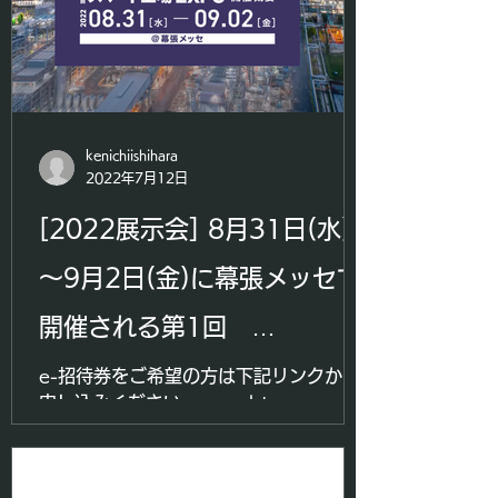
kenichiishihara
2022年7月12日
[2022展示会] 8月31日(水)
～9月2日(金)に幕張メッセで
開催される第1回
IoT/AI/FAによる製造革新展
e-招待券をご希望の方は下記リンクから
申し込みください。 www.btg-
「スマート工場EXPO(秋)」
japan.com/smartfactoryexpo
に出展します